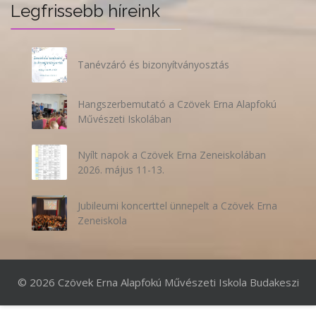
Legfrissebb híreink
Tanévzáró és bizonyítványosztás
Hangszerbemutató a Czövek Erna Alapfokú
Művészeti Iskolában
Nyílt napok a Czövek Erna Zeneiskolában
2026. május 11-13.
Jubileumi koncerttel ünnepelt a Czövek Erna
Zeneiskola
©
2026 Czövek Erna Alapfokú Művészeti Iskola Budakeszi