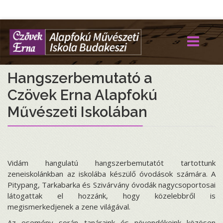
Hangszerbemutató a
Czövek Erna Alapfokú
Művészeti Iskolában
Vidám hangulatú hangszerbemutatót tartottunk
zeneiskolánkban az iskolába készülő óvodások számára. A
Pitypang, Tarkabarka és Szivárvány óvodák nagycsoportosai
látogattak el hozzánk, hogy közelebbről is
megismerkedjenek a zene világával.
Az esemény során tanáraink és növendékeink közösen