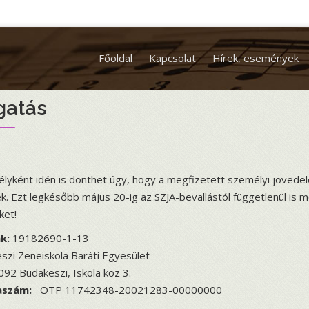
Főoldal
Kapcsolat
Hírek, események
atás
ként idén is dönthet úgy, hogy a megfizetett személyi jövedelem
. Ezt legkésőbb május 20-ig az SZJA-bevallástól függetlenül is m
ket!
k:
19182690-1-13
zi Zeneiskola Baráti Egyesület
92 Budakeszi, Iskola köz 3.
aszám:
OTP 11742348-20021283-00000000