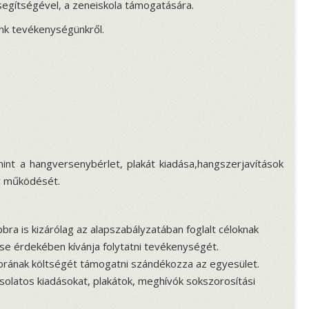
segítségével, a zeneiskola támogatására.
nk tevékenységünkről.
nt a hangversenybérlet, plakát kiadása,hangszerjavítások
y működését.
bra is kizárólag az alapszabályzatában foglalt céloknak
e érdekében kívánja folytatni tevékenységét.
borának költségét támogatni szándékozza az egyesület.
olatos kiadásokat, plakátok, meghívók sokszorosítási
.