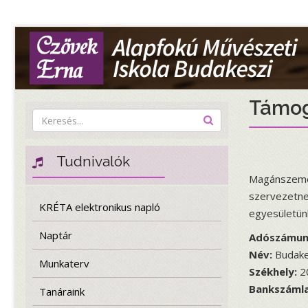
Támog
Tudnivalók
Magánszemély
szervezetnek
KRÉTA elektronikus napló
egyesületün
Naptár
Adószámun
Név:
Budakes
Munkaterv
Székhely:
20
Bankszáml
Tanáraink