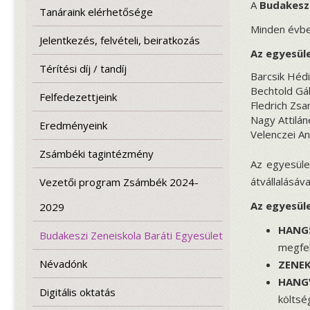
A
Budakeszi
Tanáraink elérhetősége
Minden évbe
Jelentkezés, felvételi, beiratkozás
Az egyesül
Térítési díj / tandíj
Barcsik Hédi
Bechtold Gá
Felfedezettjeink
Fledrich Zsa
Nagy Attilán
Eredményeink
Velenczei A
Zsámbéki tagintézmény
Az egyesüle
átvállalásá
Vezetői program Zsámbék 2024-
Az egyesüle
2029
HANG
Budakeszi Zeneiskola Baráti Egyesület
megfel
Névadónk
ZENEK
HANG
Digitális oktatás
költsé