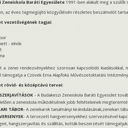
 Zeneiskola Baráti Egyesülete
1991-ben alakult meg a szülők 
n, az éves tagmegújító közgyűlésén részletes beszámolót tartu
et vezetőségének tagjai:
bor
nett - elnök
é
nna
t a zenei rendezvényekhez szorosan kapcsolódó kiadásokkal, mi
val támogatja a Czövek Erna Alapfokú Művészetoktatási Intézmén
t rövid- és középtávú tervei:
SZERJAVÍTÁSOK
- A Budakeszi Zeneiskola Baráti Egyesület továb
elően a zeneiskola működésének jobb feltételeinek megteremtés
ARI TÁBOR-
A zenekarok tanulmányi kirándulásának,zenekari tá
VERSENYEK
- A tervezett hangversenyekhez szervezésével kapcs
geit, hangszerjavítás és szállítás, kották beszerzését támogatjuk