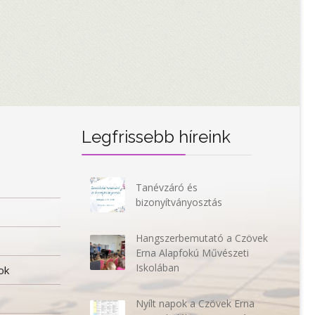
Legfrissebb híreink
Tanévzáró és
bizonyítványosztás
Hangszerbemutató a Czövek
Erna Alapfokú Művészeti
Iskolában
ok
Nyílt napok a Czövek Erna