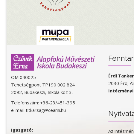
Fenntar
Érdi Tanke
OM 040025
2030 Érd, Al
Tehetségpont TP190 002 824
Intézményi
2092, Budakeszi, Iskola köz 3.
Telefonszám: +36-23/451-395
e-mail: titkarsag@ceami.hu
Nyitvat
Igazgató:
Az intézmén