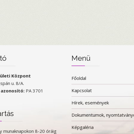
tó
Menü
rületi Központ
Főoldal
ispán u. 8/A.
Kapcsolat
 azonosító:
PA 3701
Hírek, események
artás
Dokumentumok, nyomtatvány
Képgaléria
y munaknapokon 8-20 óráig