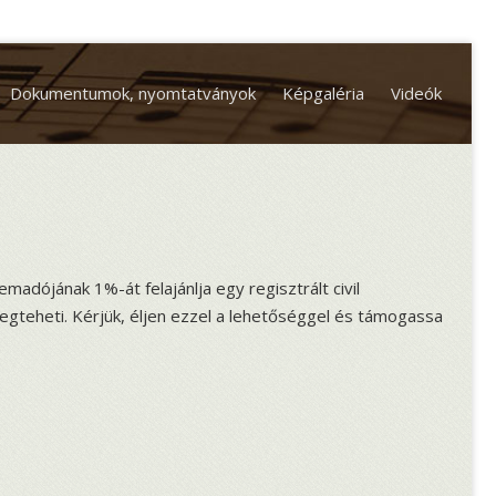
Dokumentumok, nyomtatványok
Képgaléria
Videók
adójának 1%-át felajánlja egy regisztrált civil
egteheti. Kérjük, éljen ezzel a lehetőséggel és támogassa