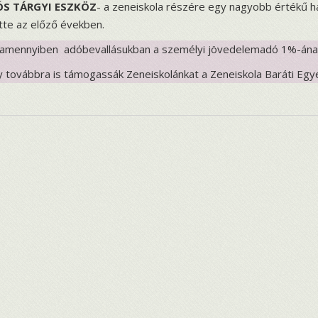
S TÁRGYI ESZKÖZ
- a zeneiskola részére egy nagyobb értékű h
tte az előző években.
 amennyiben adóbevallásukban a személyi jövedelemadó 1%-ána
y továbbra is támogassák Zeneiskolánkat a Zeneiskola Baráti Egy